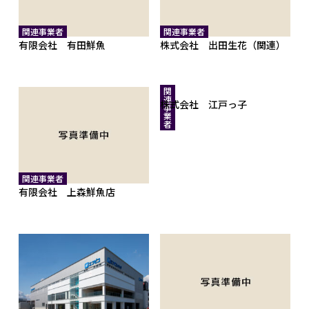
関連事業者
関連事業者
有限会社 有田鮮魚
株式会社 出田生花（関連）
関
連
株式会社 江戸っ子
事
業
者
関連事業者
有限会社 上森鮮魚店